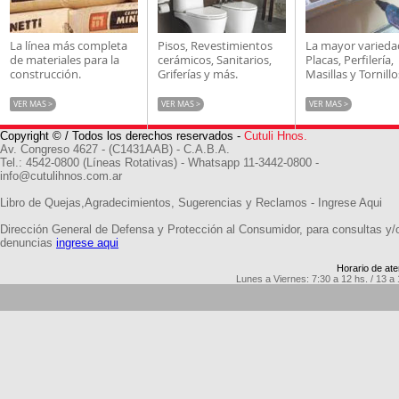
La línea más completa
Pisos, Revestimientos
La mayor varieda
de materiales para la
cerámicos, Sanitarios,
Placas, Perfilería,
construcción.
Griferías y más.
Masillas y Tornillo
VER MAS >
VER MAS >
VER MAS >
Copyright © / Todos los derechos reservados -
Cutuli Hnos.
Av. Congreso 4627 - (C1431AAB) - C.A.B.A.
Tel.: 4542-0800 (Líneas Rotativas) - Whatsapp 11-3442-0800 -
info@cutulihnos.com.ar
Libro de Quejas,Agradecimientos, Sugerencias y Reclamos -
Ingrese Aqui
Dirección General de Defensa y Protección al Consumidor, para consultas y/
denuncias
ingrese aqui
Horario de ate
Lunes a Viernes: 7:30 a 12 hs. / 13 a 