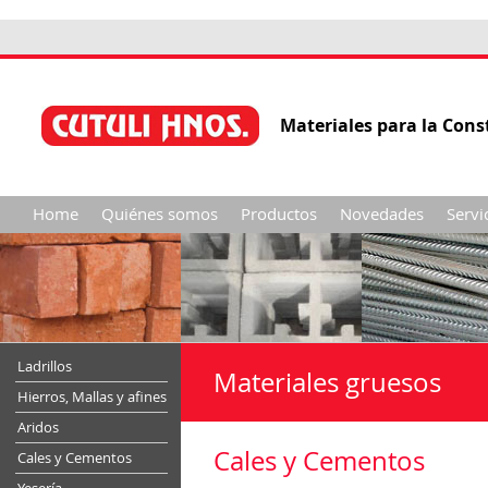
Materiales para la Cons
Home
Quiénes somos
Productos
Novedades
Servi
Ladrillos
Materiales gruesos
Hierros, Mallas y afines
Aridos
Cales y Cementos
Cales y Cementos