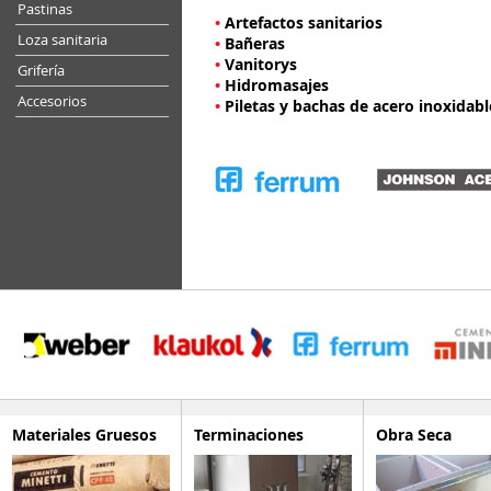
Pastinas
•
Artefactos sanitarios
Loza sanitaria
•
Bañeras
•
Vanitorys
Grifería
•
Hidromasajes
Accesorios
•
Piletas y bachas de acero inoxidabl
Materiales Gruesos
Terminaciones
Obra Seca