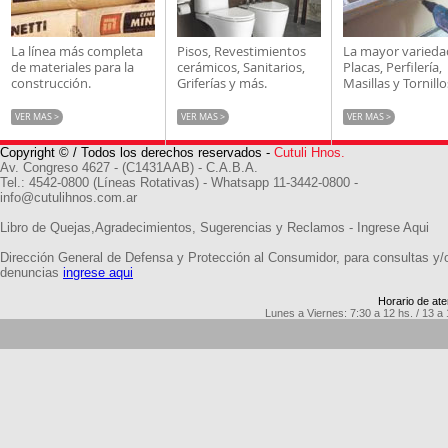
La línea más completa
Pisos, Revestimientos
La mayor varieda
de materiales para la
cerámicos, Sanitarios,
Placas, Perfilería,
construcción.
Griferías y más.
Masillas y Tornillo
VER MAS >
VER MAS >
VER MAS >
Copyright © / Todos los derechos reservados -
Cutuli Hnos.
Av. Congreso 4627 - (C1431AAB) - C.A.B.A.
Tel.: 4542-0800 (Líneas Rotativas) - Whatsapp 11-3442-0800 -
info@cutulihnos.com.ar
Libro de Quejas,Agradecimientos, Sugerencias y Reclamos -
Ingrese Aqui
Dirección General de Defensa y Protección al Consumidor, para consultas y/
denuncias
ingrese aqui
Horario de ate
Lunes a Viernes: 7:30 a 12 hs. / 13 a 