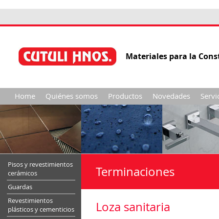
Materiales para la Cons
Home
Quiénes somos
Productos
Novedades
Servi
Pisos y revestimientos
Terminaciones
cerámicos
Guardas
Revestimientos
Loza sanitaria
plásticos y cementicios