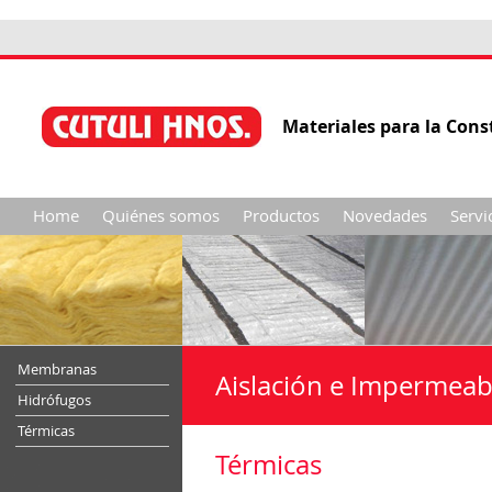
Materiales para la Cons
Home
Quiénes somos
Productos
Novedades
Servi
Membranas
Aislación e Impermeabi
Hidrófugos
Térmicas
Térmicas