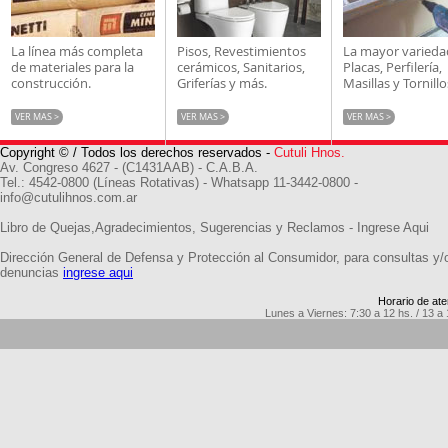
La línea más completa
Pisos, Revestimientos
La mayor varieda
de materiales para la
cerámicos, Sanitarios,
Placas, Perfilería,
construcción.
Griferías y más.
Masillas y Tornillo
VER MAS >
VER MAS >
VER MAS >
Copyright © / Todos los derechos reservados -
Cutuli Hnos.
Av. Congreso 4627 - (C1431AAB) - C.A.B.A.
Tel.: 4542-0800 (Líneas Rotativas) - Whatsapp 11-3442-0800 -
info@cutulihnos.com.ar
Libro de Quejas,Agradecimientos, Sugerencias y Reclamos -
Ingrese Aqui
Dirección General de Defensa y Protección al Consumidor, para consultas y/
denuncias
ingrese aqui
Horario de ate
Lunes a Viernes: 7:30 a 12 hs. / 13 a 